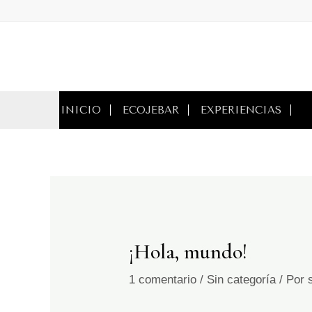
Ir
al
contenido
INICIO
ECOJEBAR
EXPERIENCIAS
¡Hola, mundo!
1 comentario
/
Sin categoría
/ Por